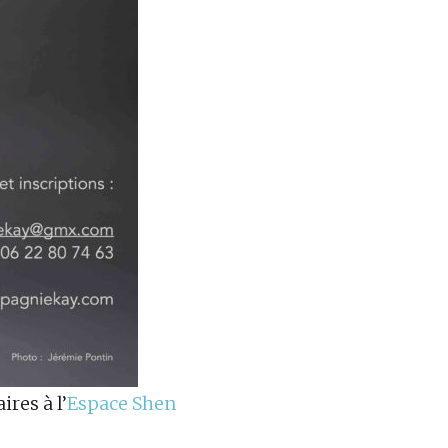
res à l’
Espace Shen