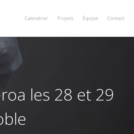
Calendrier
Projets
Équipe
Contact
roa les 28 et 29
oble