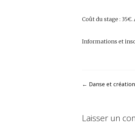
Coût du stage : 35€. 
Informations et ins
Post
←
Danse et création 
navigation
Laisser un c